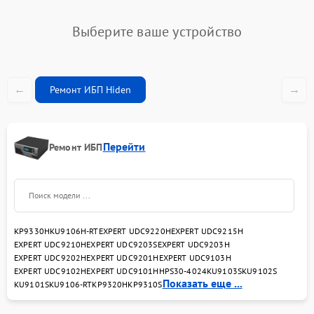
Выберите ваше устройство
←
→
Ремонт ИБП Hiden
Перейти
Ремонт ИБП
KP9330H
KU9106H-RT
EXPERT UDC9220H
EXPERT UDC9215H
EXPERT UDC9210H
EXPERT UDC9203S
EXPERT UDC9203H
EXPERT UDC9202H
EXPERT UDC9201H
EXPERT UDC9103H
EXPERT UDC9102H
EXPERT UDC9101H
HPS30-4024
KU9103S
KU9102S
Показать еще ...
KU9101S
KU9106-RT
KP9320H
KP9310S